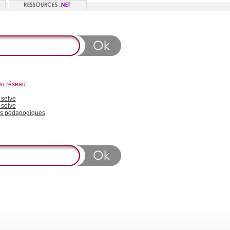
au réseau:
selve
 selve
s pédagogiques