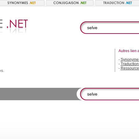
Autres lien 
-
Synonyme 
-
Traduction
-
Ressource
es.