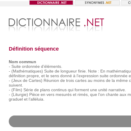
Définition séquence
Nom commun
-
Suite
ordonnée
d’éléments.
-
(Mathématiques)
Suite
de
longueur
finie.
Note :
En
mathématiqu
définition
propre,
et
le
sens
donné
à
l’expression
suite
ordonnée
e
-
(Jeux
de
Cartes)
Réunion
de
trois
cartes
au
moins
de
la
même
c
suivent.
-
(Film)
Série
de
plans
continus
qui
forment
une
unité
narrative.
-
(Liturgie)
Pièce
en
vers
mesurés
et
rimés,
que
l’on
chante
aux
m
graduel
et
l’alléluia.