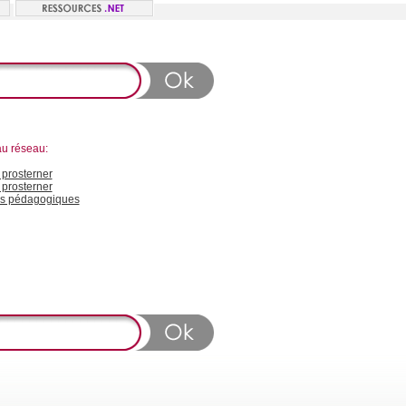
au réseau:
prosterner
 prosterner
s pédagogiques