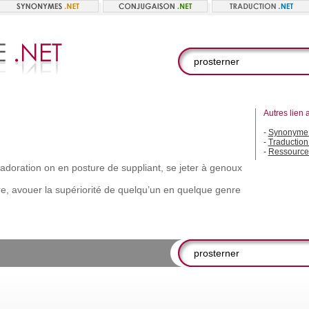
Autres lien 
-
Synonyme 
-
Traduction
-
Ressource
’adoration
on
en
posture
de
suppliant,
se
jeter
à
genoux
e,
avouer
la
supériorité
de
quelqu’un
en
quelque
genre