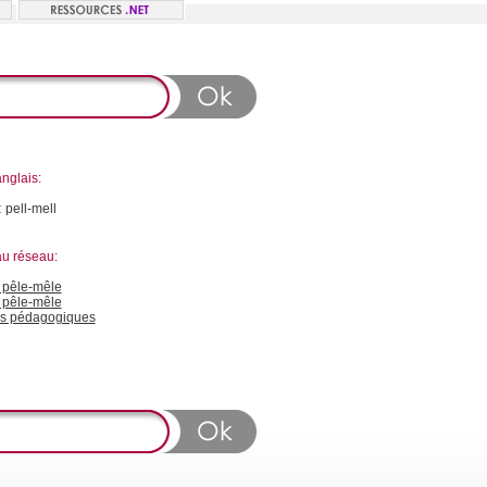
nglais:
:
pell-mell
au réseau:
pêle-mêle
 pêle-mêle
s pédagogiques