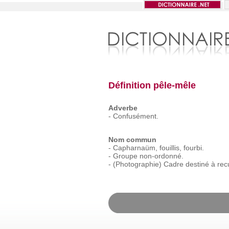
Définition pêle-mêle
Adverbe
-
Confusément.
Nom commun
-
Capharnaüm,
fouillis,
fourbi.
-
Groupe
non-ordonné.
-
(Photographie)
Cadre
destiné
à
recu