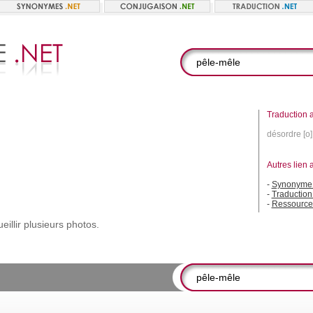
Traduction a
désordre [o]
Autres lien 
-
Synonyme 
-
Traduction
-
Ressource
eillir
plusieurs
photos.