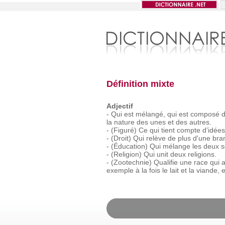
Définition mixte
Adjectif
-
Qui
est
mélangé,
qui
est
composé
la
nature
des
unes
et
des
autres.
-
(Figuré)
Ce
qui
tient
compte
d’idées
-
(Droit)
Qui
relève
de
plus
d'une
bra
-
(Éducation)
Qui
mélange
les
deux
s
-
(Religion)
Qui
unit
deux
religions.
-
(Zootechnie)
Qualifie
une
race
qui
exemple
à
la
fois
le
lait
et
la
viande,