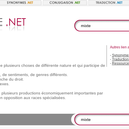
Autres lien 
-
Synonyme 
-
Traduction
-
Ressource
de
plusieurs
choses
de
différente
nature
et
qui
participe
de
,
de
sentiments,
de
genres
différents.
nche
du
droit.
exes.
a
plusieurs
productions
économiquement
importantes
par
en
opposition
aux
races
spécialisées.