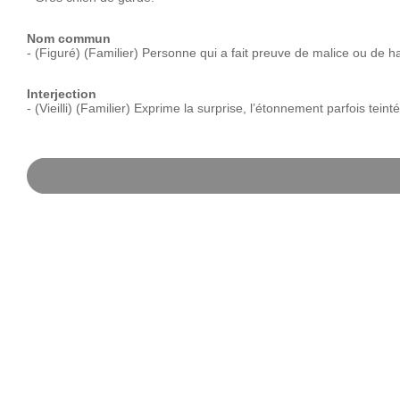
Nom commun
-
(Figuré)
(Familier)
Personne
qui
a
fait
preuve
de
malice
ou
de
ha
Interjection
-
(Vieilli)
(Familier)
Exprime
la
surprise,
l’étonnement
parfois
teinté