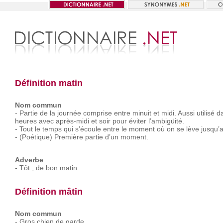
Définition matin
Nom commun
-
Partie
de
la
journée
comprise
entre
minuit
et
midi.
Aussi
utilisé
d
heures
avec
après-midi
et
soir
pour
éviter
l’ambigüité.
-
Tout
le
temps
qui
s’écoule
entre
le
moment
où
on
se
lève
jusqu’
-
(Poétique)
Première
partie
d’un
moment.
Adverbe
-
Tôt ;
de
bon
matin.
Définition mâtin
Nom commun
-
Gros
chien
de
garde.