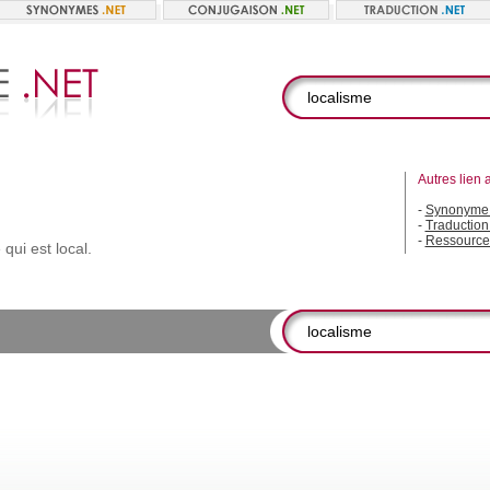
Autres lien 
-
Synonyme 
-
Traduction
-
Ressource
e
qui
est
local.