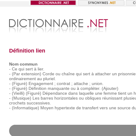
Définition lien
Nom commun
-
Ce
qui
sert
à
lier.
-
(Par
extension)
Corde
ou
chaîne
qui
sert
à
attacher
un
prisonnie
ordinairement
au
pluriel.
-
(Figuré)
Engagement ;
contrat ;
attache ;
union.
-
(Figuré)
Définition
manquante
ou
à
compléter.
(Ajouter)
-
(Vieilli)
(Figuré)
Dépendance
dans
laquelle
une
femme
tient
un
-
(Musique)
Les
barres
horizontales
ou
obliques
réunissant
plusie
crochets
successives.
-
(Informatique)
Moyen
hypertexte
de
transfert
vers
une
source
d