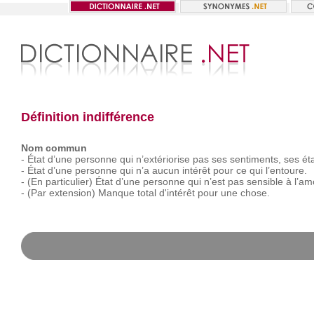
Définition indifférence
Nom commun
-
État
d’une
personne
qui
n’extériorise
pas
ses
sentiments,
ses
ét
-
État
d’une
personne
qui
n’a
aucun
intérêt
pour
ce
qui
l’entoure.
-
(En
particulier)
État
d’une
personne
qui
n’est
pas
sensible
à
l’am
-
(Par
extension)
Manque
total
d'intérêt
pour
une
chose.