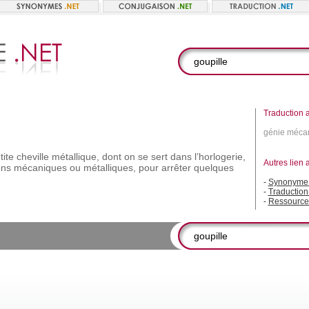
Traduction a
génie mécan
tite
cheville
métallique,
dont
on
se
sert
dans
l’horlogerie,
Autres lien 
ons
mécaniques
ou
métalliques,
pour
arrêter
quelques
-
Synonyme 
-
Traduction
-
Ressource