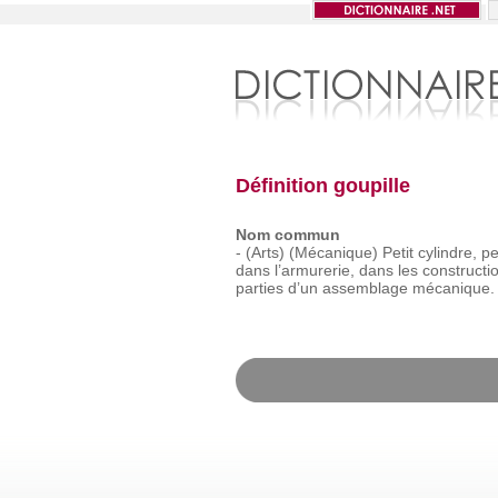
Définition goupille
Nom commun
-
(Arts)
(Mécanique)
Petit
cylindre,
pe
dans
l’armurerie,
dans
les
constructi
parties
d’un
assemblage
mécanique.