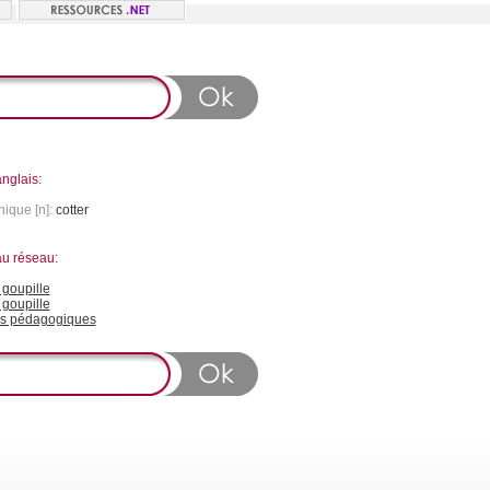
nglais:
ique [n]:
cotter
au réseau:
goupille
 goupille
s pédagogiques