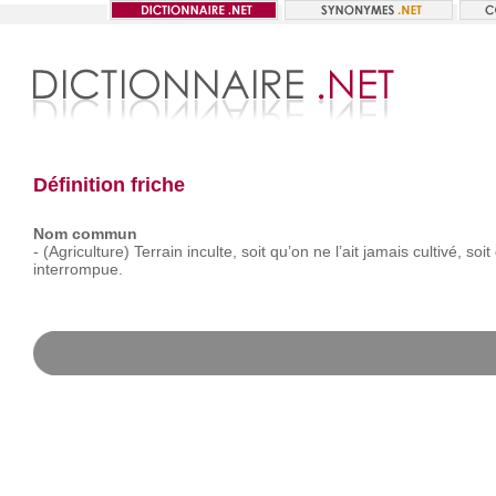
Définition friche
Nom commun
-
(Agriculture)
Terrain
inculte,
soit
qu’on
ne
l’ait
jamais
cultivé,
soit
interrompue.