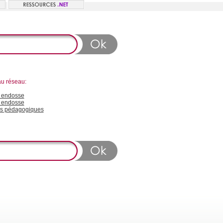
au réseau:
 endosse
n endosse
s pédagogiques