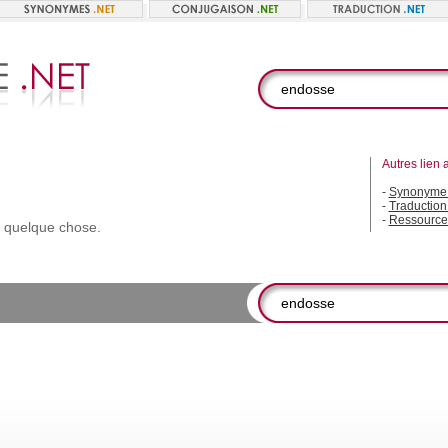
Autres lien 
-
Synonyme
-
Traductio
-
Ressource
quelque
chose.