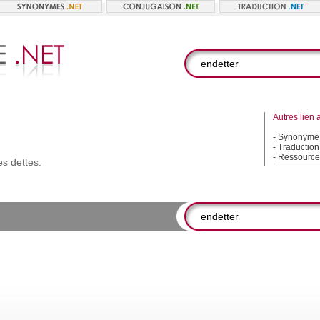
Autres lien 
-
Synonyme 
-
Traduction
-
Ressource
es
dettes.