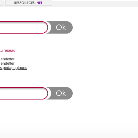
au réseau:
endetter
 endetter
s pédagogiques