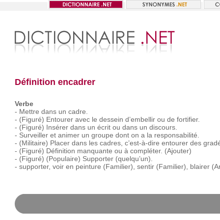
Définition encadrer
Verbe
-
Mettre
dans
un
cadre.
-
(Figuré)
Entourer
avec
le
dessein
d’embellir
ou
de
fortifier.
-
(Figuré)
Insérer
dans
un
écrit
ou
dans
un
discours.
-
Surveiller
et
animer
un
groupe
dont
on
a
la
responsabilité.
-
(Militaire)
Placer
dans
les
cadres,
c’est-à-dire
entourer
des
grad
-
(Figuré)
Définition
manquante
ou
à
compléter.
(Ajouter)
-
(Figuré)
(Populaire)
Supporter
(quelqu’un).
-
supporter,
voir
en
peinture
(Familier),
sentir
(Familier),
blairer
(A