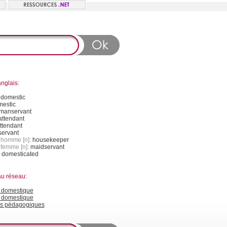
nglais:
:
domestic
estic
manservant
attendant
ttendant
servant
- homme [n]:
housekeeper
 femme [n]:
maidservant
:
domesticated
au réseau:
domestique
n domestique
s pédagogiques