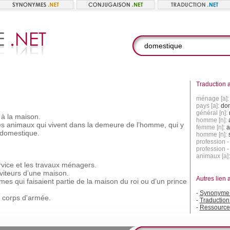
Traduction a
ménage [a]
pays [a]:
dom
général [n]:
à
la
maison.
homme [n]:
es
animaux
qui
vivent
dans
la
demeure
de
l’homme,
qui
y
femme [n]:
a
domestique.
homme [n]:
profession 
profession -
animaux [a]
rvice
et
les
travaux
ménagers.
viteurs
d’une
maison.
Autres lien 
mmes
qui
faisaient
partie
de
la
maison
du
roi
ou
d’un
prince
-
Synonyme 
corps
d'armée.
-
Traductio
-
Ressource