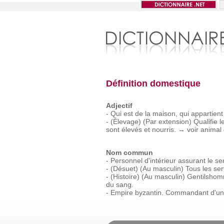
Définition domestique
Adjectif
-
Qui
est
de
la
maison,
qui
appartient
-
(Élevage)
(Par
extension)
Qualifie
l
sont
élevés
et
nourris.
→
voir
animal
Nom commun
-
Personnel
d'intérieur
assurant
le
se
-
(Désuet)
(Au
masculin)
Tous
les
ser
-
(Histoire)
(Au
masculin)
Gentilsho
du
sang.
-
Empire
byzantin.
Commandant
d'un