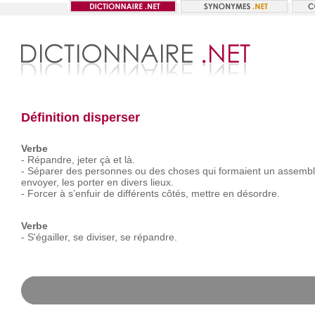
Définition disperser
Verbe
-
Répandre,
jeter
çà
et
là.
-
Séparer
des
personnes
ou
des
choses
qui
formaient
un
assemb
envoyer,
les
porter
en
divers
lieux.
-
Forcer
à
s’enfuir
de
différents
côtés,
mettre
en
désordre.
Verbe
-
S'égailler,
se
diviser,
se
répandre.