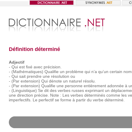
Définition déterminé
Adjectif
-
Qui
est
fixé
avec
précision.
-
(Mathématiques)
Qualifie
un
problème
qui
n’a
qu’un
certain
nom
-
Qui
sait
prendre
une
résolution
ou
-
(Par
extension)
Qui
dénote
un
naturel
résolu.
-
(Par
extension)
Qualifie
une
personne
entièrement
adonnée
à
u
-
(Linguistique)
Se
dit
des
verbes
russes
exprimant
un
déplaceme
une
direction
précise.
Note :
Les
verbes
déterminés
comme
les
ve
imperfectifs.
Le
perfectif
se
forme
à
partir
du
verbe
déterminé.