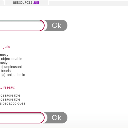
nglais:
nasty
:
objectionable
nasty
a]:
unpleasant
:
bearish
 [a]:
antipathetic
au réseau:
désagréable
 désagréable
s pédagogiques