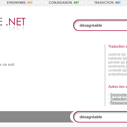
Traduction a
surprise [a]:
habitude [a]
pénible [a]:
e
ce
soit.
sentiments [
conduite [a]
antipathique
Autres lien 
-
Synonyme 
-
Traduction
-
Ressource