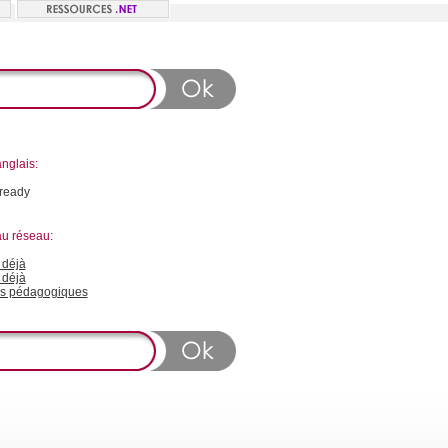
nglais:
lready
au réseau:
déjà
 déjà
s pédagogiques