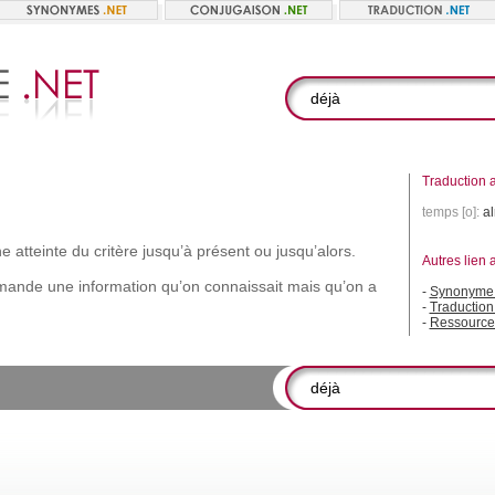
Traduction a
temps [o]:
a
ne
atteinte
du
critère
jusqu’à
présent
ou
jusqu’alors.
Autres lien 
mande
une
information
qu’on
connaissait
mais
qu’on
a
-
Synonyme 
-
Traduction
-
Ressource