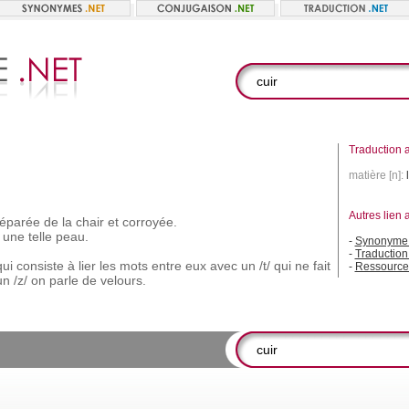
Traduction a
matière [n]:
Autres lien 
éparée
de
la
chair
et
corroyée.
une
telle
peau.
-
Synonyme 
-
Traduction 
qui
consiste
à
lier
les
mots
entre
eux
avec
un
/t/
qui
ne
fait
-
Ressource
un
/z/
on
parle
de
velours.