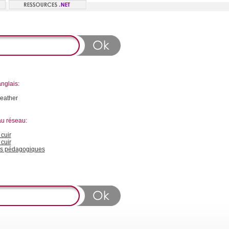
nglais:
leather
au réseau:
cuir
cuir
s pédagogiques