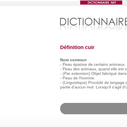
Définition cuir
Nom commun
-
Peau
épaisse
de
certains
animaux.
-
Peau
des
animaux,
quand
elle
est
s
-
(Par
extension)
Objet
fabriqué
dans
-
Peau
de
l’homme.
-
(Linguistique)
Procédé
de
langage
partie
d’aucun
mot.
Lorsqu’il
s’agit
d’