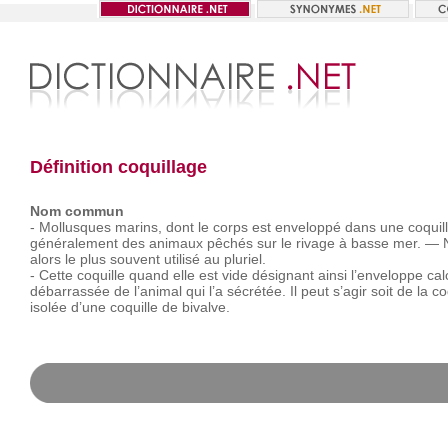
Définition coquillage
Nom commun
-
Mollusques
marins,
dont
le
corps
est
enveloppé
dans
une
coquill
généralement
des
animaux
pêchés
sur
le
rivage
à
basse
mer.
—
alors
le
plus
souvent
utilisé
au
pluriel.
-
Cette
coquille
quand
elle
est
vide
désignant
ainsi
l’enveloppe
cal
débarrassée
de
l’animal
qui
l’a
sécrétée.
Il
peut
s’agir
soit
de
la
co
isolée
d’une
coquille
de
bivalve.