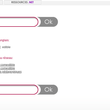
nglais:
]:
edible
au réseau:
comestible
 comestible
s pédagogiques