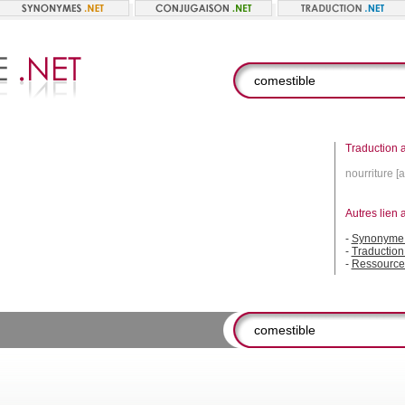
Traduction a
nourriture [a
.
Autres lien 
-
Synonyme 
-
Traduction
-
Ressource