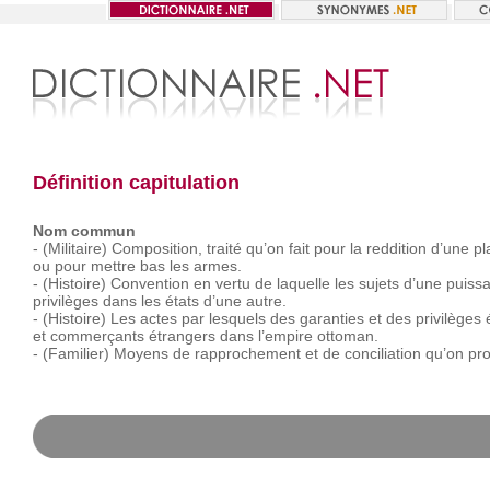
Définition capitulation
Nom commun
-
(Militaire)
Composition,
traité
qu’on
fait
pour
la
reddition
d’une
pl
ou
pour
mettre
bas
les
armes.
-
(Histoire)
Convention
en
vertu
de
laquelle
les
sujets
d’une
puiss
privilèges
dans
les
états
d’une
autre.
-
(Histoire)
Les
actes
par
lesquels
des
garanties
et
des
privilèges
et
commerçants
étrangers
dans
l’empire
ottoman.
-
(Familier)
Moyens
de
rapprochement
et
de
conciliation
qu’on
pr