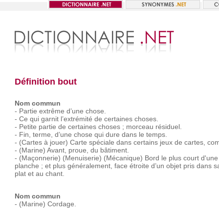
Définition bout
Nom commun
-
Partie
extrême
d’une
chose.
-
Ce
qui
garnit
l’extrémité
de
certaines
choses.
-
Petite
partie
de
certaines
choses ;
morceau
résiduel.
-
Fin,
terme,
d’une
chose
qui
dure
dans
le
temps.
-
(Cartes
à
jouer)
Carte
spéciale
dans
certains
jeux
de
cartes,
co
-
(Marine)
Avant,
proue,
du
bâtiment.
-
(Maçonnerie)
(Menuiserie)
(Mécanique)
Bord
le
plus
court
d'une
planche ;
et
plus
généralement,
face
étroite
d’un
objet
pris
dans
s
plat
et
au
chant.
Nom commun
-
(Marine)
Cordage.