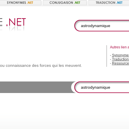
Autres lien 
-
Synonyme 
-
Traductio
-
Ressource
ou
connaissance
des
forces
qui
les
meuvent.