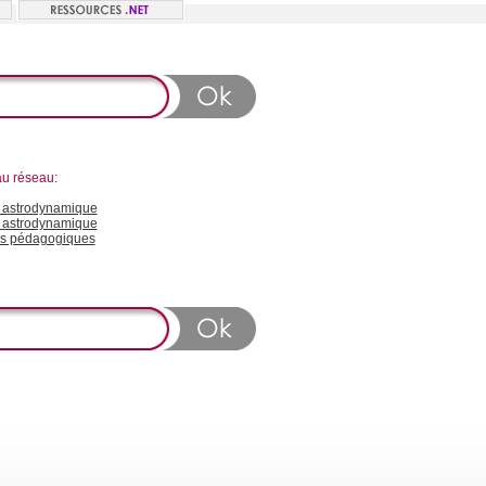
au réseau:
astrodynamique
n astrodynamique
s pédagogiques