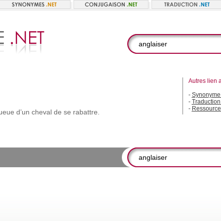
Autres lien 
-
Synonyme 
-
Traduction
-
Ressource
ueue
d’un
cheval
de
se
rabattre.