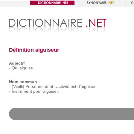
Définition aiguiseur
Adjectif
-
Qui
aiguise.
Nom commun
-
(Vieilli)
Personne
dont
l’activité
est
d’aiguiser.
-
Instrument
pour
aiguiser.