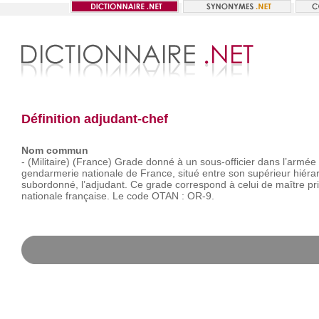
Définition adjudant-chef
Nom commun
-
(Militaire)
(France)
Grade
donné
à
un
sous-officier
dans
l’armée
gendarmerie
nationale
de
France,
situé
entre
son
supérieur
hiéra
subordonné,
l’adjudant.
Ce
grade
correspond
à
celui
de
maître
pr
nationale
française.
Le
code
OTAN :
OR-9.