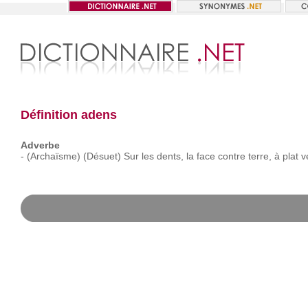
Définition adens
Adverbe
-
(Archaïsme)
(Désuet)
Sur
les
dents,
la
face
contre
terre,
à
plat
v