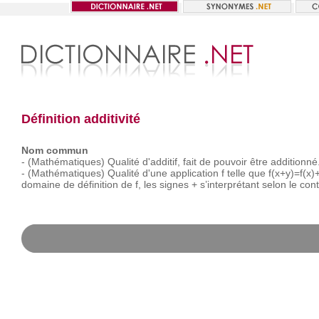
Définition additivité
Nom commun
-
(Mathématiques)
Qualité
d'additif,
fait
de
pouvoir
être
additionné
-
(Mathématiques)
Qualité
d'une
application
f
telle
que
f(x+y)=f(x)+
domaine
de
définition
de
f,
les
signes
+
s’interprétant
selon
le
cont