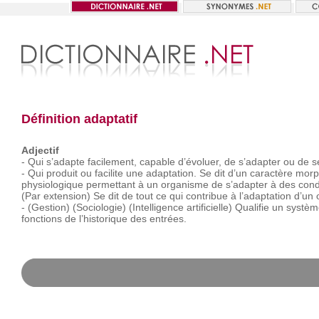
Définition adaptatif
Adjectif
-
Qui
s’adapte
facilement,
capable
d’évoluer,
de
s’adapter
ou
de
s
-
Qui
produit
ou
facilite
une
adaptation.
Se
dit
d’un
caractère
morp
physiologique
permettant
à
un
organisme
de
s’adapter
à
des
cond
(Par
extension)
Se
dit
de
tout
ce
qui
contribue
à
l’adaptation
d’un
-
(Gestion)
(Sociologie)
(Intelligence
artificielle)
Qualifie
un
systèm
fonctions
de
l’historique
des
entrées.