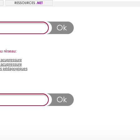
au réseau:
acupressure
 acupressure
s pédagogiques