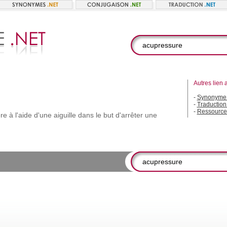
Autres lien 
-
Synonyme 
-
Traduction
-
Ressource
ère
à
l'aide
d'une
aiguille
dans
le
but
d'arrêter
une