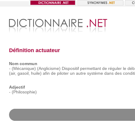
Définition actuateur
Nom commun
-
(Mécanique)
(Anglicisme)
Dispositif
permettant
de
réguler
le
débi
(air,
gasoil,
huile)
afin
de
piloter
un
autre
système
dans
des
condit
Adjectif
-
(Philosophie)