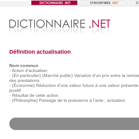
Définition actualisation
Nom commun
-
Action
d’actualiser.
-
(En
particulier)
(Marché
public)
Variation
d’un
prix
entre
la
remis
des
prestations.
-
(Économie)
Réduction
d’une
valeur
future
à
une
valeur
présente
positif.
-
Résultat
de
cette
action.
-
(Philosophie)
Passage
de
la
puissance
à
l’acte ;
actuation.