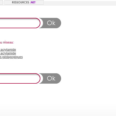
au réseau:
acrylamide
 acrylamide
s pédagogiques