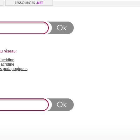
au réseau:
acridine
 acridine
s pédagogiques