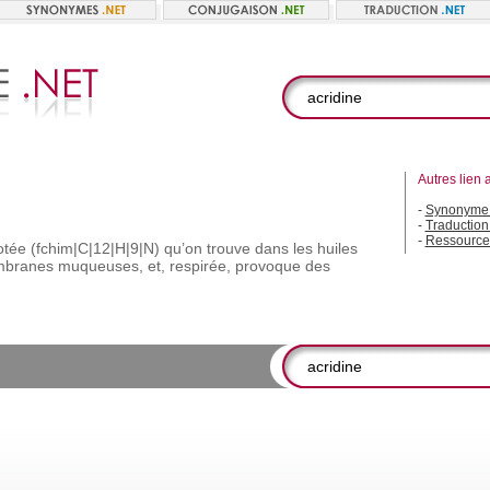
Autres lien 
-
Synonyme 
-
Traduction
-
Ressource
otée
(fchim|C|12|H|9|N)
qu’on
trouve
dans
les
huiles
branes
muqueuses,
et,
respirée,
provoque
des