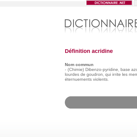
Définition acridine
Nom commun
-
(Chimie)
Dibenzo-pyridine,
base
az
lourdes
de
goudron,
qui
irrite
les
mem
éternuements
violents.