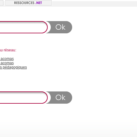
au réseau:
 acomas
n acomas
s pédagogiques