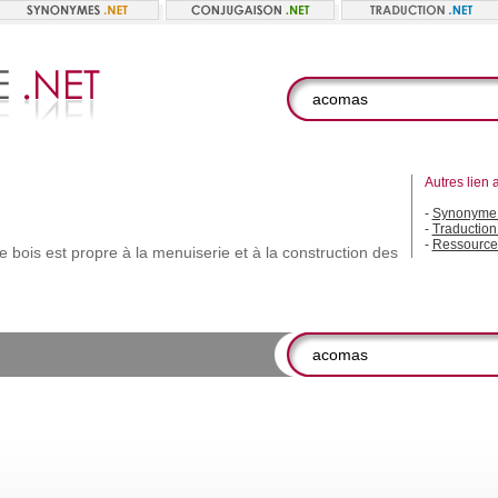
Autres lien 
-
Synonyme
-
Traductio
-
Ressource
le
bois
est
propre
à
la
menuiserie
et
à
la
construction
des