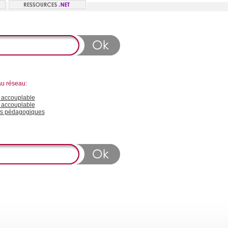
au réseau:
accouplable
 accouplable
s pédagogiques