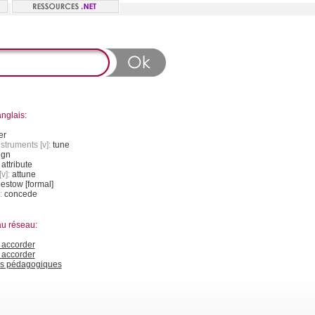
nglais:
er
struments [v]:
tune
ign
:
attribute
v]:
attune
estow [formal]
:
concede
au réseau:
accorder
 accorder
s pédagogiques