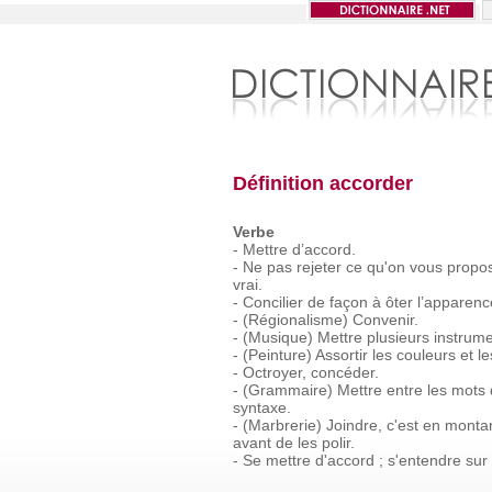
Définition accorder
Verbe
-
Mettre
d’accord.
-
Ne
pas
rejeter
ce
qu'on
vous
propo
vrai.
-
Concilier
de
façon
à
ôter
l’apparenc
-
(Régionalisme)
Convenir.
-
(Musique)
Mettre
plusieurs
instrum
-
(Peinture)
Assortir
les
couleurs
et
le
-
Octroyer,
concéder.
-
(Grammaire)
Mettre
entre
les
mots
syntaxe.
-
(Marbrerie)
Joindre,
c'est
en
monta
avant
de
les
polir.
-
Se
mettre
d'accord ;
s'entendre
sur