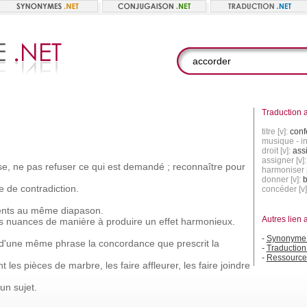
Traduction a
titre [v]:
conf
musique - in
droit [v]:
ass
assigner [v]
se,
ne
pas
refuser
ce
qui
est
demandé ;
reconnaître
pour
harmoniser [
donner [v]:
b
e
de
contradiction.
concéder [v]
ents
au
même
diapason.
Autres lien 
s
nuances
de
manière
à
produire
un
effet
harmonieux.
-
Synonyme 
d'une
même
phrase
la
concordance
que
prescrit
la
-
Traduction
-
Ressource
nt
les
pièces
de
marbre,
les
faire
affleurer,
les
faire
joindre
un
sujet.