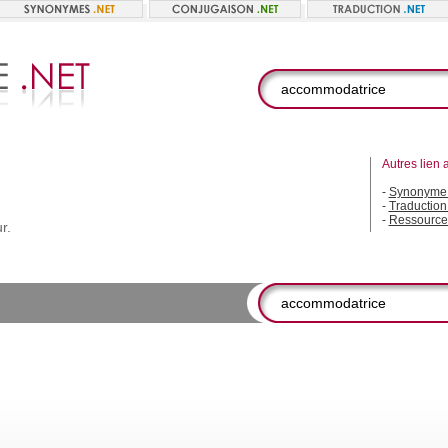
Autres lien 
-
Synonyme 
-
Traductio
-
Ressource
r.