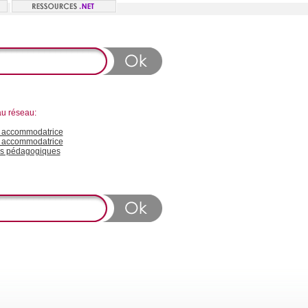
au réseau:
accommodatrice
n accommodatrice
s pédagogiques