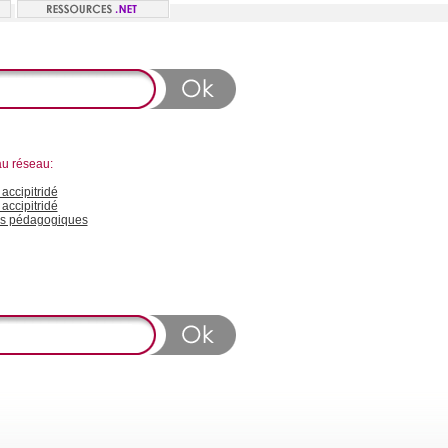
au réseau:
ccipitridé
accipitridé
s pédagogiques