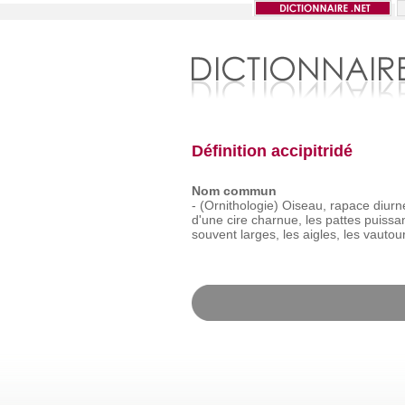
Définition accipitridé
Nom commun
-
(Ornithologie)
Oiseau,
rapace
diurn
d'une
cire
charnue,
les
pattes
puissa
souvent
larges,
les
aigles,
les
vautou