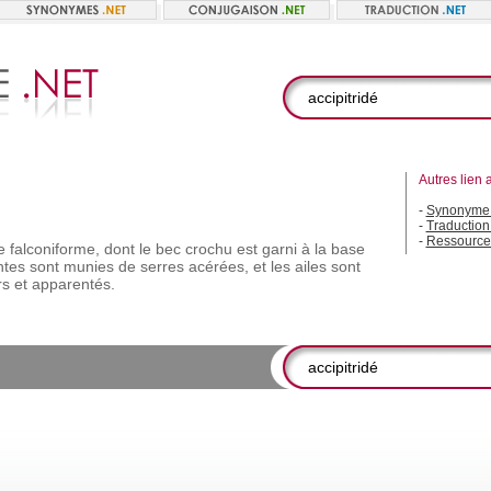
Autres lien 
-
Synonyme a
-
Traduction 
-
Ressource
e
falconiforme,
dont
le
bec
crochu
est
garni
à
la
base
ntes
sont
munies
de
serres
acérées,
et
les
ailes
sont
rs
et
apparentés.