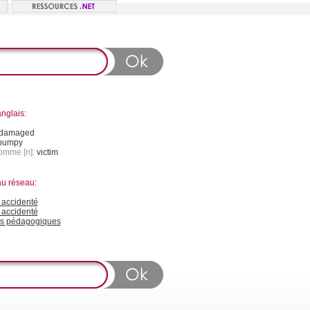
nglais:
damaged
bumpy
homme [n]:
victim
au réseau:
accidenté
 accidenté
s pédagogiques