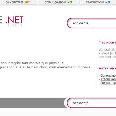
Traduction a
général [a]:
surface [a]:
accident - 
son
intégrité
tant
morale
que
physique.
gradation
à
la
suite
d’un
choc,
d’un
événement
imprévu.
Autres lien 
-
Synonyme 
-
Traduction
-
Ressource