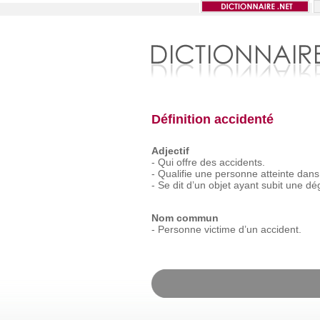
Définition accidenté
Adjectif
-
Qui
offre
des
accidents.
-
Qualifie
une
personne
atteinte
dans
-
Se
dit
d’un
objet
ayant
subit
une
dé
Nom commun
-
Personne
victime
d’un
accident.