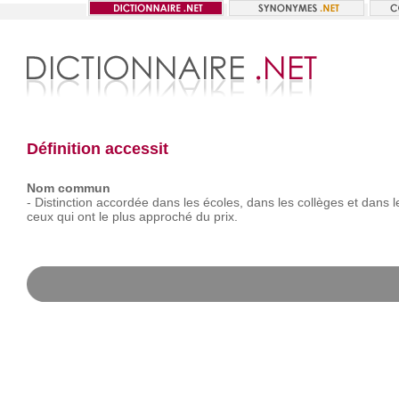
Définition accessit
Nom commun
-
Distinction
accordée
dans
les
écoles,
dans
les
collèges
et
dans
l
ceux
qui
ont
le
plus
approché
du
prix.