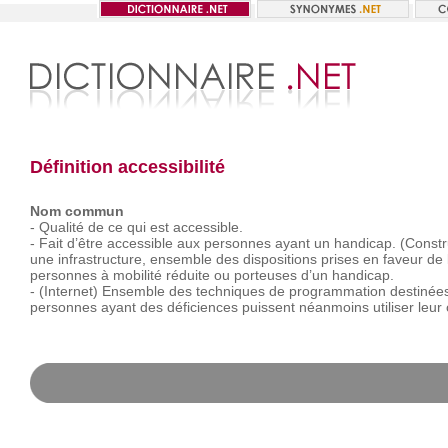
Définition accessibilité
Nom commun
-
Qualité
de
ce
qui
est
accessible.
-
Fait
d’être
accessible
aux
personnes
ayant
un
handicap. (Constr
une
infrastructure,
ensemble
des
dispositions
prises
en
faveur
de
personnes
à
mobilité
réduite
ou
porteuses
d’un
handicap.
-
(Internet)
Ensemble
des
techniques
de
programmation
destinée
personnes
ayant
des
déficiences
puissent
néanmoins
utiliser
leur