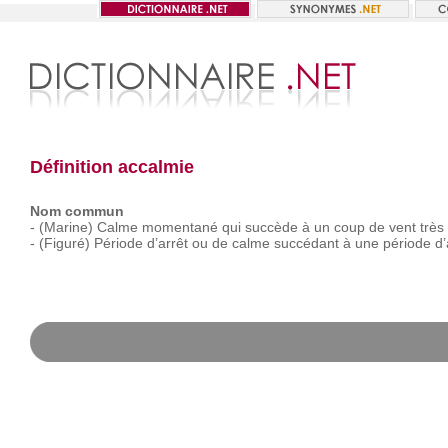
Définition accalmie
Nom commun
-
(Marine)
Calme
momentané
qui
succède
à
un
coup
de
vent
très
-
(Figuré)
Période
d’arrêt
ou
de
calme
succédant
à
une
période
d’