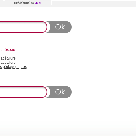
au réseau:
acétylure
 acétylure
s pédagogiques