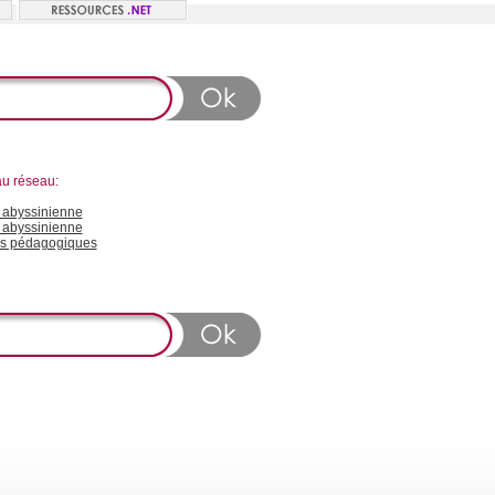
au réseau:
abyssinienne
 abyssinienne
s pédagogiques