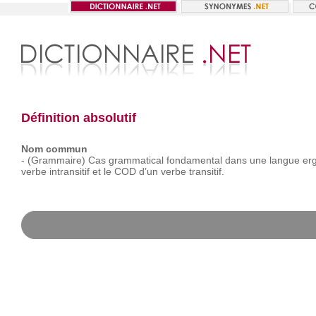
Définition absolutif
Nom commun
-
(Grammaire)
Cas
grammatical
fondamental
dans
une
langue
erg
verbe
intransitif
et
le
COD
d’un
verbe
transitif.