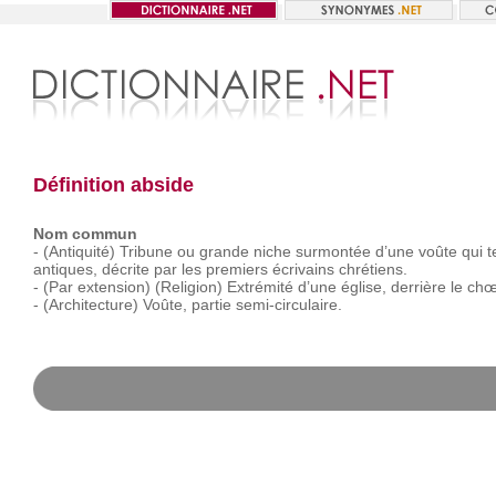
Définition abside
Nom commun
-
(Antiquité)
Tribune
ou
grande
niche
surmontée
d’une
voûte
qui
t
antiques,
décrite
par
les
premiers
écrivains
chrétiens.
-
(Par
extension)
(Religion)
Extrémité
d’une
église,
derrière
le
chœ
-
(Architecture)
Voûte,
partie
semi-circulaire.