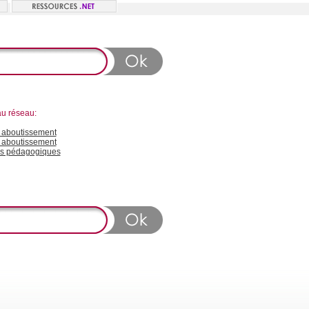
au réseau:
aboutissement
 aboutissement
s pédagogiques